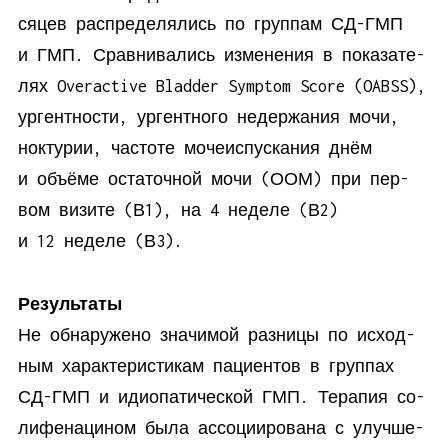
ся­цев рас­пре­де­ля­лись по груп­пам СД-ГМП
и ГМП. Срав­ни­ва­лись из­ме­не­ния в по­ка­за­те­
лях Overactive Bladder Symptom Score (OABSS),
ур­гент­но­сти, ур­гент­но­го недер­жа­ния мо­чи,
нок­ту­рии, ча­сто­те мо­че­ис­пус­ка­ния днём
и объ­ё­ме оста­точ­ной мо­чи (ООМ) при пер­
вом ви­зи­те (В1), на 4 неде­ле (В2)
и 12 неде­ле (В3).
Ре­зультаты
Не об­на­ру­же­но зна­чи­мой раз­ни­цы по ис­ход­
ным ха­рак­те­ри­сти­кам па­ци­ен­тов в груп­пах
СД-ГМП и идио­па­ти­че­ской ГМП. Те­ра­пия со­
ли­фе­на­ци­ном бы­ла ас­со­ци­и­ро­ва­на с улуч­ше­