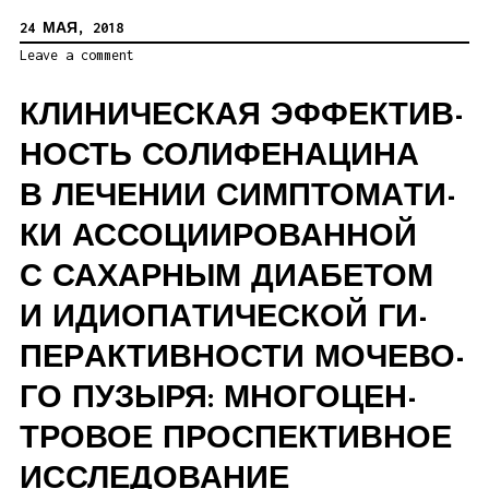
24 МАЯ, 2018
Leave a comment
КЛИ­НИ­ЧЕ­СКАЯ ЭФ­ФЕК­ТИВ­
НОСТЬ СО­ЛИ­ФЕ­НА­ЦИ­НА
В ЛЕ­ЧЕ­НИИ СИМП­ТО­МА­ТИ­
КИ АС­СО­ЦИ­И­РО­ВАН­НОЙ
С СА­ХАР­НЫМ ДИА­БЕ­ТОМ
И ИДИО­ПА­ТИ­ЧЕ­СКОЙ ГИ­
ПЕ­Р­АК­ТИВ­НО­СТИ МО­ЧЕ­ВО­
ГО ПУ­ЗЫ­РЯ: МНО­ГО­ЦЕН­
ТРО­ВОЕ ПРО­СПЕК­ТИВ­НОЕ
ИС­СЛЕ­ДО­ВАНИЕ