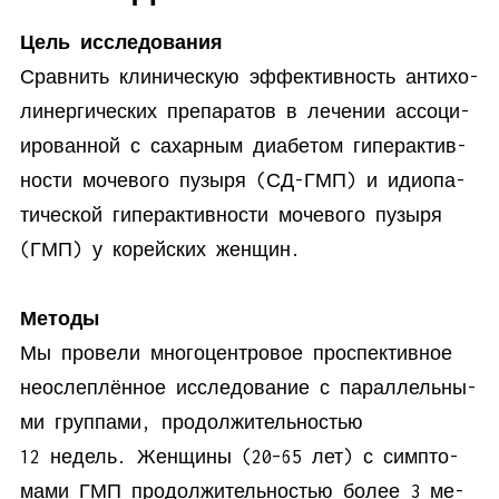
Цель ис­сле­до­вания
Срав­нить кли­ни­че­скую эф­фек­тив­ность ан­ти­хо­
ли­нер­ги­че­ских пре­па­ра­тов в ле­че­нии ас­со­ци­
и­ро­ван­ной с са­хар­ным диа­бе­том ги­пе­р­ак­тив­
но­сти мо­че­во­го пу­зы­ря (СД-ГМП) и идио­па­
ти­че­ской ги­пе­р­ак­тив­но­сти мо­че­во­го пу­зы­ря
(ГМП) у ко­рей­ских женщин.
Методы
Мы про­ве­ли мно­го­цен­тро­вое про­спек­тив­ное
неослеп­лён­ное ис­сле­до­ва­ние с па­рал­лель­ны­
ми груп­па­ми, про­дол­жи­тель­но­стью
12 недель. Жен­щи­ны (20–65 лет) с симп­то­
ма­ми ГМП про­дол­жи­тель­но­стью бо­лее 3 ме­