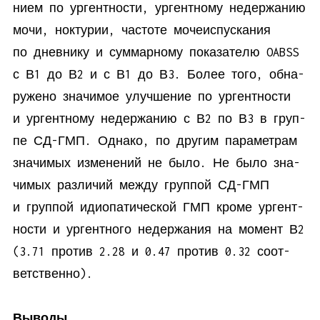
ни­ем по ур­гент­но­сти, ур­гент­но­му недер­жа­нию
мо­чи, нок­ту­рии, ча­сто­те мо­че­ис­пус­ка­ния
по днев­ни­ку и сум­мар­но­му по­ка­за­те­лю OABSS
с В1 до В2 и с В1 до В3. Бо­лее то­го, об­на­
ру­же­но зна­чи­мое улуч­ше­ние по ур­гент­но­сти
и ур­гент­но­му недер­жа­нию с В2 по В3 в груп­
пе СД-ГМП. Од­на­ко, по дру­гим па­ра­мет­рам
зна­чи­мых из­ме­не­ний не бы­ло. Не бы­ло зна­
чи­мых раз­ли­чий меж­ду груп­пой СД-ГМП
и груп­пой идио­па­ти­че­ской ГМП кро­ме ур­гент­
но­сти и ур­гент­но­го недер­жа­ния на мо­мент В2
(3.71 про­тив 2.28 и 0.47 про­тив 0.32 со­от­
вет­ственно).
Выводы