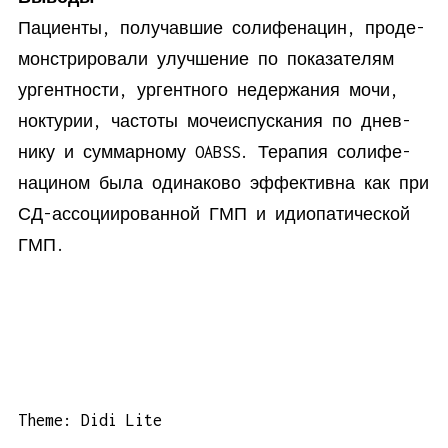
Па­ци­ен­ты, по­лу­чав­шие со­ли­фе­на­цин, про­де­
мон­стри­ро­ва­ли улуч­ше­ние по по­ка­за­те­лям
ур­гент­но­сти, ур­гент­но­го недер­жа­ния мо­чи,
нок­ту­рии, ча­сто­ты мо­че­ис­пус­ка­ния по днев­
ни­ку и сум­мар­но­му OABSS. Те­ра­пия со­ли­фе­
на­ци­ном бы­ла оди­на­ко­во эф­фек­тив­на как при
СД-ас­со­ци­и­ро­ван­ной ГМП и идио­па­ти­че­ской
ГМП.
Theme: Didi Lite