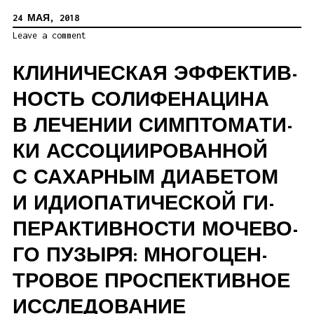
24 МАЯ, 2018
Leave a comment
КЛИ­НИ­ЧЕ­СКАЯ ЭФ­ФЕК­ТИВ­
НОСТЬ СО­ЛИ­ФЕ­НА­ЦИ­НА
В ЛЕ­ЧЕ­НИИ СИМП­ТО­МА­ТИ­
КИ АС­СО­ЦИ­И­РО­ВАН­НОЙ
С СА­ХАР­НЫМ ДИА­БЕ­ТОМ
И ИДИО­ПА­ТИ­ЧЕ­СКОЙ ГИ­
ПЕ­Р­АК­ТИВ­НО­СТИ МО­ЧЕ­ВО­
ГО ПУ­ЗЫ­РЯ: МНО­ГО­ЦЕН­
ТРО­ВОЕ ПРО­СПЕК­ТИВ­НОЕ
ИС­СЛЕ­ДО­ВАНИЕ