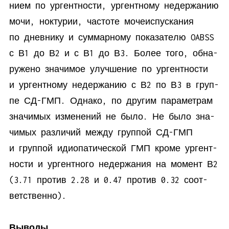
ни­ем по ур­гент­но­сти, ур­гент­но­му недер­жа­нию
мо­чи, нок­ту­рии, ча­сто­те мо­че­ис­пус­ка­ния
по днев­ни­ку и сум­мар­но­му по­ка­за­те­лю OABSS
с В1 до В2 и с В1 до В3. Бо­лее то­го, об­на­
ру­же­но зна­чи­мое улуч­ше­ние по ур­гент­но­сти
и ур­гент­но­му недер­жа­нию с В2 по В3 в груп­
пе СД-ГМП. Од­на­ко, по дру­гим па­ра­мет­рам
зна­чи­мых из­ме­не­ний не бы­ло. Не бы­ло зна­
чи­мых раз­ли­чий меж­ду груп­пой СД-ГМП
и груп­пой идио­па­ти­че­ской ГМП кро­ме ур­гент­
но­сти и ур­гент­но­го недер­жа­ния на мо­мент В2
(3.71 про­тив 2.28 и 0.47 про­тив 0.32 со­от­
вет­ственно).
Выводы