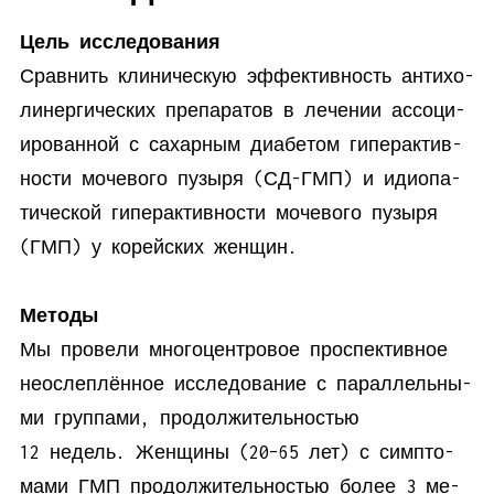
Цель ис­сле­до­вания
Срав­нить кли­ни­че­скую эф­фек­тив­ность ан­ти­хо­
ли­нер­ги­че­ских пре­па­ра­тов в ле­че­нии ас­со­ци­
и­ро­ван­ной с са­хар­ным диа­бе­том ги­пе­р­ак­тив­
но­сти мо­че­во­го пу­зы­ря (СД-ГМП) и идио­па­
ти­че­ской ги­пе­р­ак­тив­но­сти мо­че­во­го пу­зы­ря
(ГМП) у ко­рей­ских женщин.
Методы
Мы про­ве­ли мно­го­цен­тро­вое про­спек­тив­ное
неослеп­лён­ное ис­сле­до­ва­ние с па­рал­лель­ны­
ми груп­па­ми, про­дол­жи­тель­но­стью
12 недель. Жен­щи­ны (20–65 лет) с симп­то­
ма­ми ГМП про­дол­жи­тель­но­стью бо­лее 3 ме­