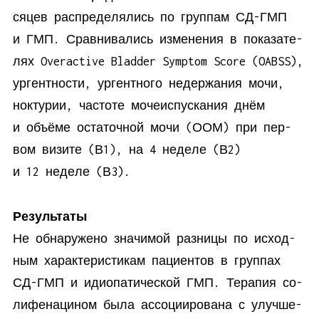
ся­цев рас­пре­де­ля­лись по груп­пам СД-ГМП
и ГМП. Срав­ни­ва­лись из­ме­не­ния в по­ка­за­те­
лях Overactive Bladder Symptom Score (OABSS),
ур­гент­но­сти, ур­гент­но­го недер­жа­ния мо­чи,
нок­ту­рии, ча­сто­те мо­че­ис­пус­ка­ния днём
и объ­ё­ме оста­точ­ной мо­чи (ООМ) при пер­
вом ви­зи­те (В1), на 4 неде­ле (В2)
и 12 неде­ле (В3).
Ре­зультаты
Не об­на­ру­же­но зна­чи­мой раз­ни­цы по ис­ход­
ным ха­рак­те­ри­сти­кам па­ци­ен­тов в груп­пах
СД-ГМП и идио­па­ти­че­ской ГМП. Те­ра­пия со­
ли­фе­на­ци­ном бы­ла ас­со­ци­и­ро­ва­на с улуч­ше­