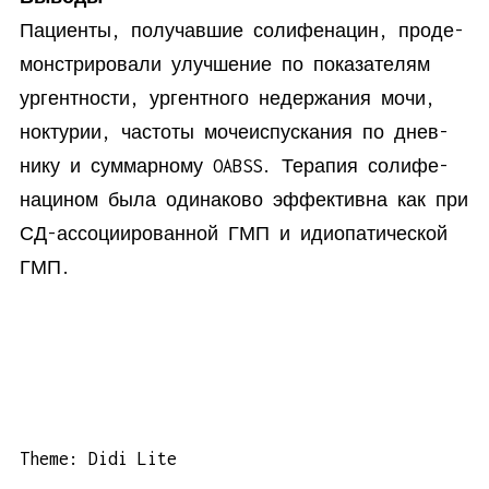
Па­ци­ен­ты, по­лу­чав­шие со­ли­фе­на­цин, про­де­
мон­стри­ро­ва­ли улуч­ше­ние по по­ка­за­те­лям
ур­гент­но­сти, ур­гент­но­го недер­жа­ния мо­чи,
нок­ту­рии, ча­сто­ты мо­че­ис­пус­ка­ния по днев­
ни­ку и сум­мар­но­му OABSS. Те­ра­пия со­ли­фе­
на­ци­ном бы­ла оди­на­ко­во эф­фек­тив­на как при
СД-ас­со­ци­и­ро­ван­ной ГМП и идио­па­ти­че­ской
ГМП.
Theme: Didi Lite