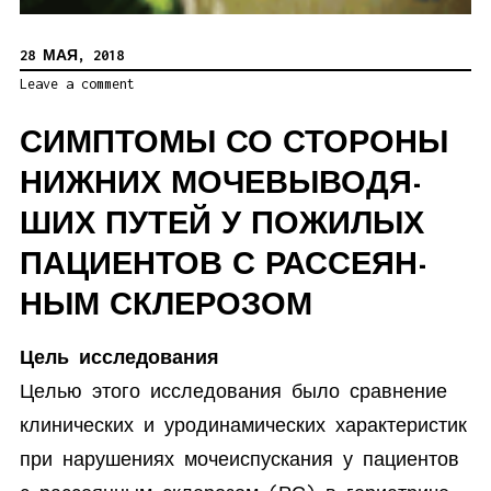
28 МАЯ, 2018
Leave a comment
СИМП­ТО­МЫ СО СТО­РО­НЫ
НИЖ­НИХ МО­ЧЕ­ВЫ­ВО­ДЯ­
ШИХ ПУ­ТЕЙ У ПО­ЖИ­ЛЫХ
ПА­ЦИ­ЕН­ТОВ С РАС­СЕ­ЯН­
НЫМ СКЛЕ­РОЗОМ
Цель ис­сле­до­вания
Це­лью это­го ис­сле­до­ва­ния бы­ло срав­не­ние
кли­ни­че­ских и уро­ди­на­ми­че­ских ха­рак­те­ри­стик
при на­ру­ше­ни­ях мо­че­ис­пус­ка­ния у па­ци­ен­тов