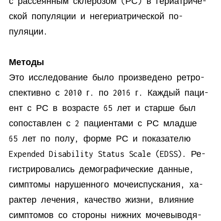
с рас­се­ян­ным скле­ро­зом (РС) в ге­ри­ат­ри­че­
ской по­пуля­ции и неге­ри­ат­ри­че­ской по­
пуляции.
Методы
Это ис­сле­до­ва­ние бы­ло про­из­ве­де­но ре­тро­
спек­тив­но с 2010 г. по 2016 г. Каж­дый па­ци­
ент с РС в воз­расте 65 лет и стар­ше был
со­по­став­лен с 2 па­ци­ен­та­ми с РС млад­ше
65 лет по по­лу, фор­ме РС и по­ка­за­те­лю
Expended Disability Status Scale (EDSS). Ре­
ги­стри­ро­ва­лись де­мо­гра­фи­че­ские дан­ные,
симп­то­мы на­ру­шен­но­го мо­че­ис­пус­ка­ния, ха­
рак­тер ле­че­ния, ка­че­ство жиз­ни, вли­я­ние
симп­то­мов со сто­ро­ны ниж­них мо­че­вы­во­дя­