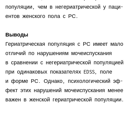
по­пуля­ции, чем в неге­ри­ат­ри­че­ской у па­ци­
ен­тов жен­ско­го по­ла с РС.
Выводы
Ге­ри­ат­ри­че­ская по­пуля­ция с РС име­ет ма­ло
от­ли­чий по на­ру­ше­ни­ям мо­че­ис­пус­ка­ния
в срав­не­нии с неге­ри­ат­ри­че­ской по­пуля­ци­ей
при оди­на­ко­вых по­ка­за­те­лях EDSS, по­ле
и фор­ме РС. Од­на­ко, пси­хо­ло­ги­че­ский эф­
фект этих на­ру­ше­ний мо­че­ис­пус­ка­ния ме­нее
ва­жен в жен­ской ге­ри­ат­ри­че­ской по­пуляции.