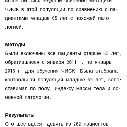
вы­ше ли риск неуда­чи осво­е­ния ме­то­ди­ки
ЧИСК в этой по­пуля­ции по срав­не­нию с па­
ци­ен­та­ми млад­ше 65 лет с по­хо­жей па­то­
логией.
Методы
Бы­ли вклю­че­ны все па­ци­ен­ты стар­ше 65 лет,
об­ра­тив­ши­е­ся с ян­ва­ря 2011 г. по ян­варь
2016 г. для обу­че­ния ЧИСК. Бы­ла ото­бра­на
кон­троль­ная по­пуля­ция млад­ше 65 лет, со­по­
ста­ви­мая по по­лу, ин­дек­су мас­сы те­ла и ос­
нов­ной па­то­логии.
Ре­зультаты
Сто шесть­де­сят де­вять из 202 па­ци­ен­тов