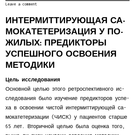
Leave a comment
ИН­ТЕР­МИТ­ТИ­РУ­Ю­ЩАЯ СА­
МО­КА­ТЕ­ТЕ­РИ­ЗА­ЦИЯ У ПО­
ЖИ­ЛЫХ: ПРЕ­ДИК­ТО­РЫ
УСПЕШ­НО­ГО ОСВО­Е­НИЯ
МЕ­ТОДИКИ
Цель ис­сле­до­вания
Ос­нов­ной це­лью это­го ре­тро­спек­тив­но­го ис­
сле­до­ва­ния бы­ло изу­че­ние пре­дик­то­ров успе­
ха в осво­е­нии чи­стой ин­тер­мит­ти­ру­ю­щей са­
мо­ка­те­те­ри­за­ции (ЧИСК) у па­ци­ен­тов стар­ше
65 лет. Вто­рич­ной це­лью бы­ла оцен­ка то­го,