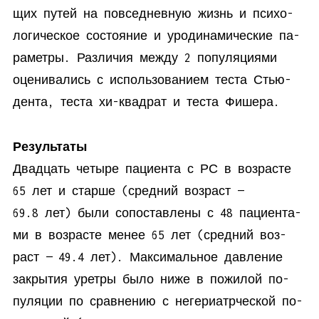
щих пу­тей на по­все­днев­ную жизнь и пси­хо­
ло­ги­че­ское со­сто­я­ние и уро­ди­на­ми­че­ские па­
ра­мет­ры. Раз­ли­чия меж­ду 2 по­пуля­ци­я­ми
оце­ни­ва­лись с ис­поль­зо­ва­ни­ем те­ста Стью­
ден­та, те­ста хи-квад­рат и те­ста Фишера.
Ре­зультаты
Два­дцать че­ты­ре па­ци­ен­та с РС в воз­расте
65 лет и стар­ше (сред­ний воз­раст —
69.8 лет) бы­ли со­по­став­ле­ны с 48 па­ци­ен­та­
ми в воз­расте ме­нее 65 лет (сред­ний воз­
раст — 49.4 лет). Мак­си­маль­ное дав­ле­ние
за­кры­тия урет­ры бы­ло ни­же в по­жи­лой по­
пуля­ции по срав­не­нию с неге­ри­атр­че­ской по­