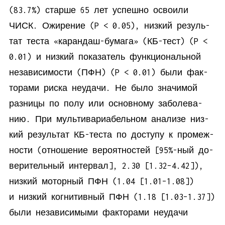
(83.7%) стар­ше 65 лет успеш­но осво­и­ли
ЧИСК. Ожи­ре­ние (P < 0.05), низ­кий ре­зуль­
тат те­ста «ка­ран­даш-бу­ма­га» (КБ-тест) (P <
0.01) и низ­кий по­ка­за­тель функ­цио­наль­ной
неза­ви­си­мо­сти (ПФН) (P < 0.01) бы­ли фак­
то­ра­ми рис­ка неуда­чи. Не бы­ло зна­чи­мой
раз­ни­цы по по­лу или ос­нов­но­му за­боле­ва­
нию. При муль­ти­ва­ри­а­бель­ном ана­ли­зе низ­
кий ре­зуль­тат КБ-те­ста по до­сту­пу к про­меж­
но­сти (от­но­ше­ние ве­ро­ят­но­стей [95%-ный до­
ве­ри­тель­ный ин­тер­вал], 2.30 [1.32–4.42]),
низ­кий мо­тор­ный ПФН (1.04 [1.01–1.08])
и низ­кий ко­гни­тив­ный ПФН (1.18 [1.03–1.37])
бы­ли неза­ви­си­мы­ми фак­то­ра­ми неуда­чи