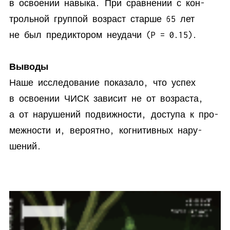
в осво­е­нии на­вы­ка. При срав­не­нии с кон­
троль­ной груп­пой воз­раст стар­ше 65 лет
не был пре­дик­то­ром неуда­чи (P = 0.15).
Выводы
На­ше ис­сле­до­ва­ние по­ка­за­ло, что успех
в осво­е­нии ЧИСК за­ви­сит не от воз­рас­та,
а от на­ру­ше­ний по­движ­но­сти, до­сту­па к про­
меж­но­сти и, ве­ро­ят­но, ко­гни­тив­ных на­ру­
шений.