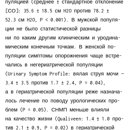
пуля­ци­ей (сред­нее ± стан­дарт­ное от­кло­не­ние
[СО]: 35.6 ± 18.5 см H2O про­тив 78.2 ±
52.3 см H2O, P < 0.001). В муж­ской по­пуля­
ции не бы­ло ста­ти­сти­че­ской раз­ни­цы
ни по ка­ким дру­гим кли­ни­че­ским и уро­ди­на­
ми­че­ским ко­неч­ным точ­кам. В жен­ской по­
пуля­ции симп­то­мы опо­рож­не­ния ча­ще встре­
ча­лись в неге­ри­ат­ри­че­ской по­пуля­ции
(Urinary Symptom Profile: вя­лая струя мо­чи —
3.4 ± 3.5 про­тив 1.7 ± 2.4, P = 0.04),
а в ге­ри­ат­ри­че­ской по­пуля­ции ре­же на­зна­ча­
лось ле­че­ние по по­во­ду уро­ло­ги­че­ских про­
блем (P = 0.05). СНМП мень­ше вли­я­ли
на ка­че­ство жиз­ни (Qualiveen: 1.4 ± 1.0 про­
тив 2.1 ± 0.9, P = 0.02) в ге­ри­ат­ри­че­ской